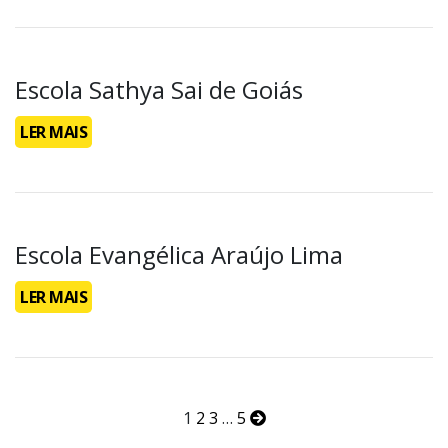
Escola Sathya Sai de Goiás
LER MAIS
Escola Evangélica Araújo Lima
LER MAIS
1
2
3
…
5